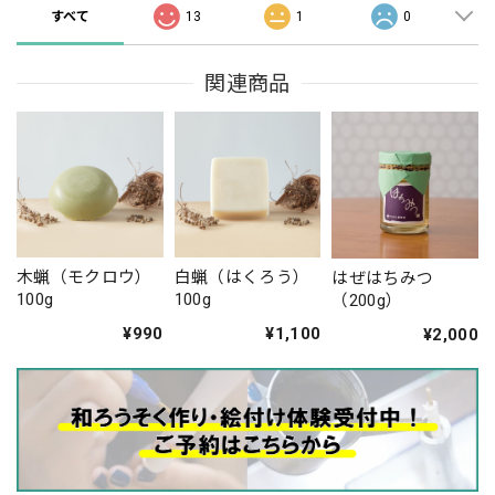
すべて
13
1
0
関連商品
木蝋（モクロウ）
白蝋（はくろう）
はぜはちみつ
100g
100g
（200g）
¥990
¥1,100
¥2,000