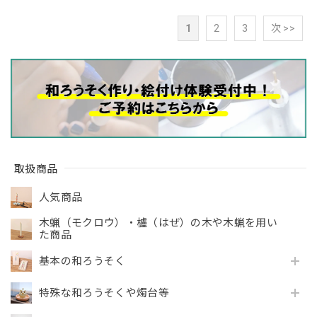
1
2
3
次 >>
取扱商品
人気商品
木蝋（モクロウ）・櫨（はぜ）の木や木蝋を用い
た商品
基本の和ろうそく
特殊な和ろうそくや燭台等