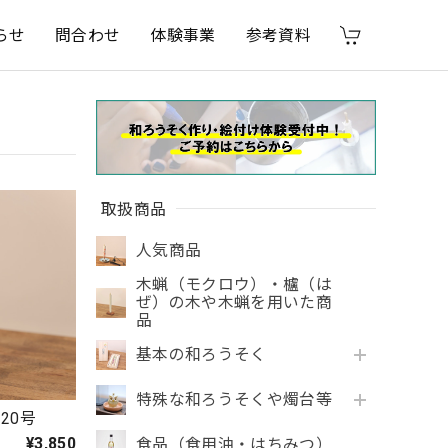
らせ
問合わせ
体験事業
参考資料
取扱商品
人気商品
木蝋（モクロウ）・櫨（は
ぜ）の木や木蝋を用いた商
品
基本の和ろうそく
特殊な和ろうそくや燭台等
20号
¥3,850
食品（食用油・はちみつ）