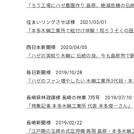
『ろう工場にハゼ農園作り 島原、絶滅危機の伝
住まいリングさせぼ様 2021/03/01
『本多木蝋工業所で絵付け体験！和ろうそくの歴
西日本新聞様 2020/04/05
『ハゼの実絞り木蝋に 伝統の技、今も島原市で
毎日新聞様 2019/10/28
『ハゼのファン増やしたい 木蝋工業所3代目・
長崎県林政課様 長崎の林業 7月号 2019/07/10
『特集記事 本多木蝋工業所 代表 本多俊一さん』
長崎新聞様 2019/02/22
『江戸期の玉締め式圧搾機 再現 島原・本多木蝋