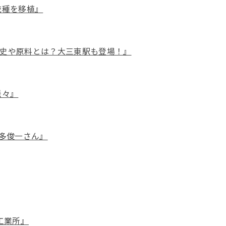
統種を移植』
史や原料とは？大三東駅も登場！』
脈々』
本多俊一さん』
工業所』