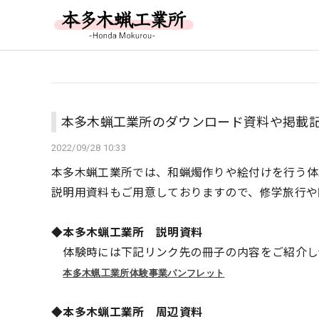
本多木蝋工業所のダウンロード資料や掲載
2022/09/28 10:33
本多木蝋工業所では、和蝋燭作りや絵付けを行う体
説明用資料もご用意しておりますので、修学旅行や
◆本多木蝋工業所 説明資料
体験時には下記リンク先の冊子の内容をご紹介し
本多木蝋工業所体験事業パンフレット
◆本多木蝋工業所 周辺資料