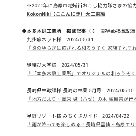
※2021年に島原市地域街おこし協力隊さまの協
KokonNiki（ここんにき）大三東編
◆本多木蝋工業所 掲載記事
（※一部Web掲載記
九州旅ネット様 2024/05/31
『炎のゆらぎに癒される和ろうそく 家族それぞれ
縁結び大学様 2024/05/31
『「本多木蝋工業所」でオリジナルの和ろうそく
長崎県林政課様 長崎の林業 5月号 2024/05/10
『地方だより・島原 櫨（ハゼ）の木 植樹祭が行
星野リゾート様 みちくさガイド 2024/04/22
『雨が降っても楽しめる！長崎県雲仙・島原エリ