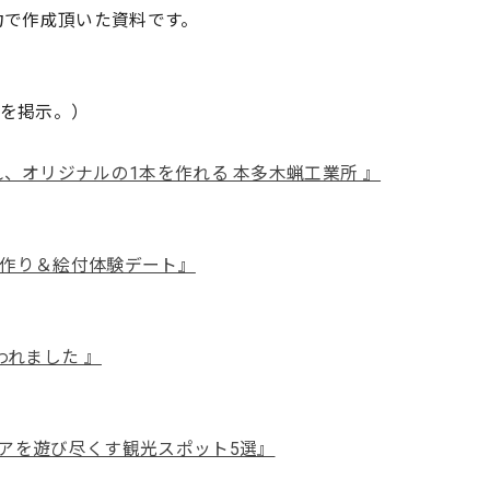
力で作成頂いた資料です。
事を掲示。）
、オリジナルの1本を作れる 本多木蝋工業所 』
作り＆絵付体験デート』
われました 』
アを遊び尽くす観光スポット5選』