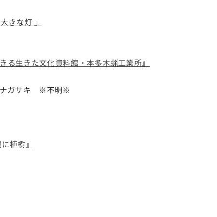
大きな灯 』
きる生きた文化資料館・本多木蝋工業所』
ン・ナガサキ ※不明※
麓に植樹』