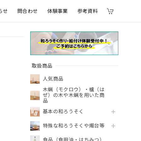
らせ
問合わせ
体験事業
参考資料
取扱商品
人気商品
木蝋（モクロウ）・櫨（は
ぜ）の木や木蝋を用いた商
品
基本の和ろうそく
特殊な和ろうそくや燭台等
食品（食用油・はちみつ）