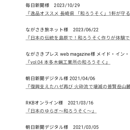
毎日新聞様 2023/10/29
『逸品オススメ 長崎県 「和ろうそく」1軒が守る
ながさき旅ネット様 2023/06/22
『日本の伝統を島原で！和ろうそく作りが体験で
ながさきプレス web magazine様 メイド・イ
『vol.04 本多木蝋工業所の和ろうそく』
朝日新聞デジタル様 2021/04/06
『復興支えたハゼ再び 火砕流で壊滅の普賢岳山
RKBオンライン様 2021/03/16
『日本のゆらぎ～和ろうそく～』
朝日新聞デジタル様 2021/03/05