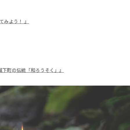
てみよう！ 』
 城下町の伝統「和ろうそく」』