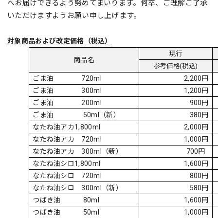
へお届けできるよう努めてまいります。何卒、ご理解ご了承
いただけますようお願い申し上げます。
対象商品および改定価格（税込）
現行
商品名
参考価格
(
税込
)
ごま油
720ml
2,200
円
ごま油
300ml
1,200
円
ごま油
200ml
900
円
ごま油
50ml
（新）
380
円
なたね油アカ
1,800ml
2,000
円
なたね油アカ
720ml
1,000
円
なたね油アカ
300ml
（新）
700
円
なたね油シロ
1,800ml
1,600
円
なたね油シロ
720ml
800
円
なたね油シロ
300ml
（新）
580
円
つばき油
80ml
1,600
円
つばき油
50ml
1,000
円