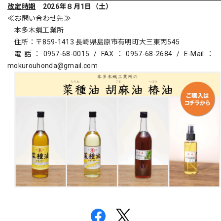
改定時期
2026
年８月
1
日（土）
≪お問い合わせ先≫
本多木蝋工業所
住所：〒
859-1413
長崎県島原市有明町大三東丙
545
電話：
0957-68-0015 / FAX
：
0957-68-2684 / E-Mail
：
mokurouhonda@gmail.com