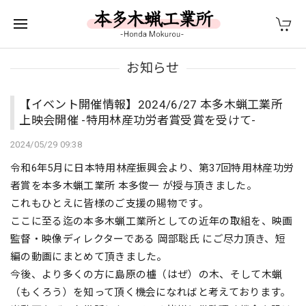
お知らせ
【イベント開催情報】2024/6/27 本多木蝋工業所
上映会開催 -特用林産功労者賞受賞を受けて-
2024/05/29 09:38
令和6年5月に日本特用林産振興会より、第37回特用林産功労
者賞を本多木蝋工業所 本多俊一 が授与頂きました。
これもひとえに皆様のご支援の賜物です。
ここに至る迄の本多木蝋工業所としての近年の取組を、映画
監督・映像ディレクターである 岡部聡氏 にご尽力頂き、短
編の動画にまとめて頂きました。
今後、より多くの方に島原の櫨（はぜ）の木、そして木蝋
（もくろう）を知って頂く機会になればと考えております。