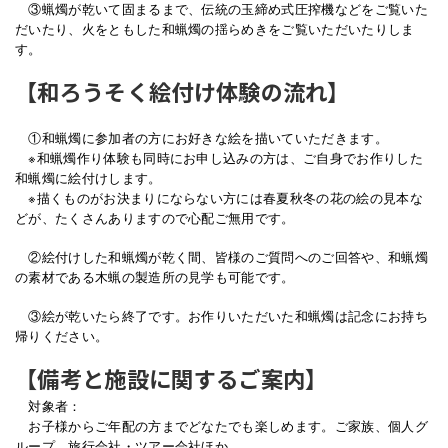
③蝋燭が乾いて固まるまで、伝統の玉締め式圧搾機などをご覧いた
だいたり、火をともした和蝋燭の揺らめきをご覧いただいたりしま
す。
【和ろうそく絵付け体験の流れ】
①和蝋燭に参加者の方にお好きな絵を描いていただきます。
※和蝋燭作り体験も同時にお申し込みの方は、ご自身でお作りした
和蝋燭に絵付けします。
※描くものがお決まりにならない方には春夏秋冬の花の絵の見本な
どが、たくさんありますので心配ご無用です。
②絵付けした和蝋燭が乾く間、皆様のご質問へのご回答や、和蝋燭
の素材である木蝋の製造所の見学も可能です。
③絵が乾いたら終了です。お作りいただいた和蝋燭は記念にお持ち
帰りください。
【備考と施設に関するご案内】
対象者：
お子様からご年配の方までどなたでも楽しめます。ご家族、個人グ
ループ、旅行会社・ツアー会社ほか、