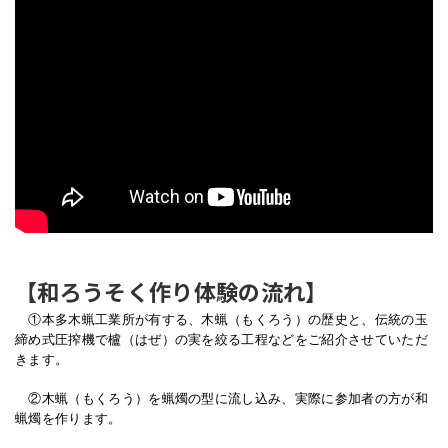
【和ろうそく作り体験の流れ】
①本多木蝋工業所が有する、木蝋（もくろう）の歴史と、伝統の玉
締め式圧搾機で櫨（はぜ）の実を絞る工程などをご紹介させていただ
きます。
②木蝋（もくろう）を蝋燭の型に流し込み、実際に参加者の方が和
蝋燭を作ります。