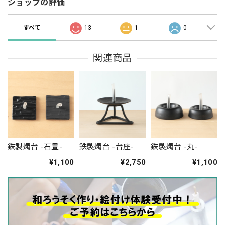
ショップの評価
すべて
13
1
0
関連商品
鉄製燭台 -石畳-
鉄製燭台 -台座-
鉄製燭台 -丸-
¥1,100
¥2,750
¥1,100