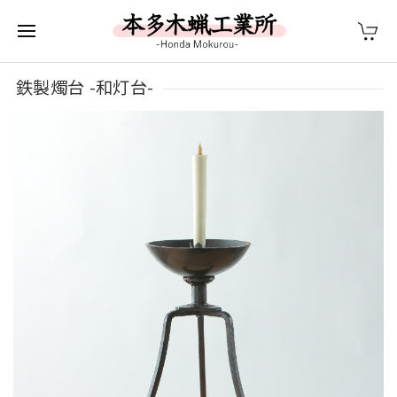
鉄製燭台 -和灯台-