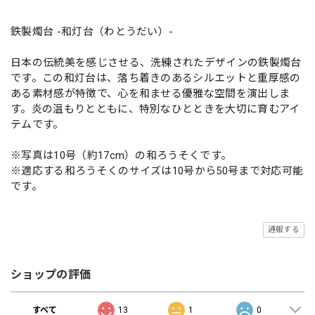
鉄製燭台 -和灯台（わとうだい）-
日本の伝統美を感じさせる、洗練されたデザインの鉄製燭台
です。この和灯台は、落ち着きのあるシルエットと重厚感の
ある素材感が特徴で、心を和ませる優雅な空間を演出しま
す。炎の温もりとともに、特別なひとときを大切に育むアイ
テムです。
※写真は10号（約17cm）の和ろうそくです。
※適応する和ろうそくのサイズは10号から50号まで対応可能
です。
通報する
ショップの評価
すべて
13
1
0