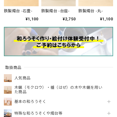
鉄製燭台 -石畳-
鉄製燭台 -台座-
鉄製燭台 -丸-
¥1,100
¥2,750
¥1,100
取扱商品
人気商品
木蝋（モクロウ）・櫨（はぜ）の木や木蝋を用い
た商品
基本の和ろうそく
特殊な和ろうそくや燭台等