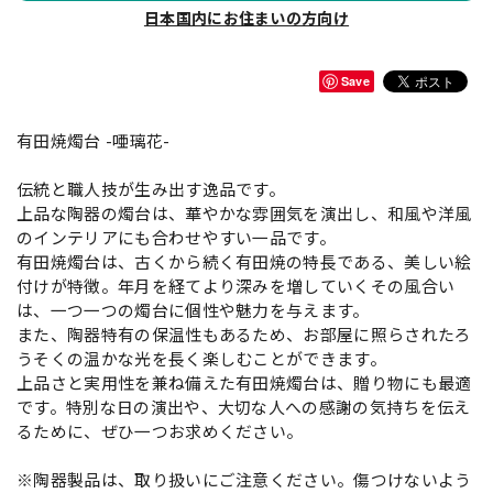
日本国内にお住まいの方向け
Save
有田焼燭台 -唖璃花-
伝統と職人技が生み出す逸品です。
上品な陶器の燭台は、華やかな雰囲気を演出し、和風や洋風
のインテリアにも合わせやすい一品です。
有田焼燭台は、古くから続く有田焼の特長である、美しい絵
付けが特徴。年月を経てより深みを増していくその風合い
は、一つ一つの燭台に個性や魅力を与えます。
また、陶器特有の保温性もあるため、お部屋に照らされたろ
うそくの温かな光を長く楽しむことができます。
上品さと実用性を兼ね備えた有田焼燭台は、贈り物にも最適
です。特別な日の演出や、大切な人への感謝の気持ちを伝え
るために、ぜひ一つお求めください。
※陶器製品は、取り扱いにご注意ください。傷つけないよう